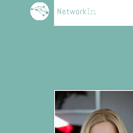
Network
In