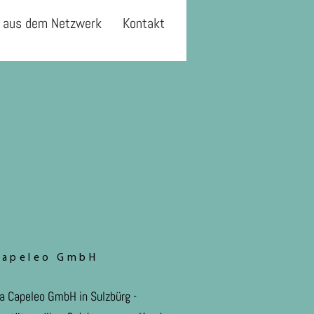
 aus dem Netzwerk
Kontakt
r
 Capeleo GmbH
ma Capeleo GmbH in Sulzbürg -