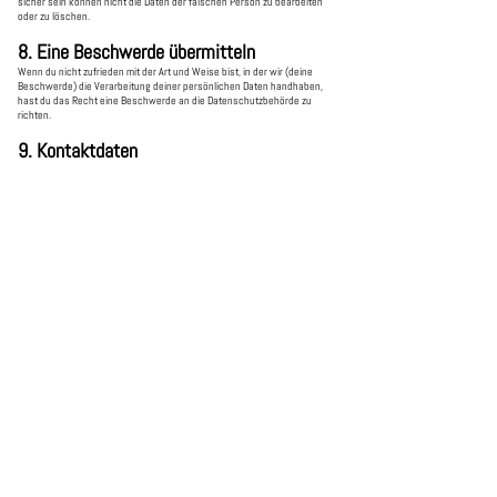
sicher sein können nicht die Daten der falschen Person zu bearbeiten
oder zu löschen.
8. Eine Beschwerde übermitteln
Wenn du nicht zufrieden mit der Art und Weise bist, in der wir (deine
Beschwerde) die Verarbeitung deiner persönlichen Daten handhaben,
hast du das Recht eine Beschwerde an die Datenschutzbehörde zu
richten.
9. Kontaktdaten
Orga-Team vertreten durch
Susanne Steibl-Winter
Goldschmiede Steibl-Winter
Schleusenweg 11
92339 Beilngries
Johanna Lechner
Einzel-, Paar- und Familientherapeutin, Superviorin
Heisenbergstr. 9
92318 Neumarkt
Gisela Willjung
Heilpraktikerin und Verkauf von Gesundheitsprodukten
Egerländer Str. 32
Gebäude 44
92318 Neumarkt
Website:
https://networkin-bayern.de
E-Mail:
info@networkin-bayern.de