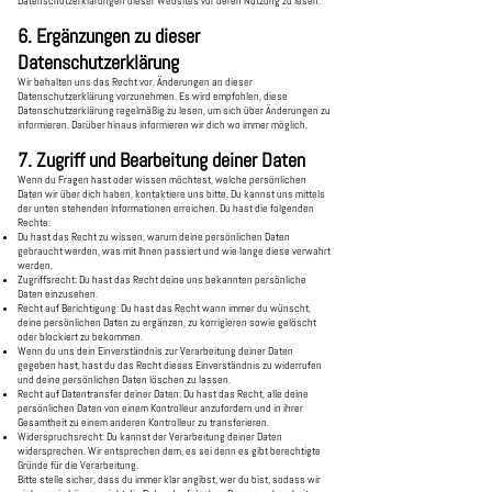
Datenschutzerklärungen dieser Websites vor deren Nutzung zu lesen.
6. Ergänzungen zu dieser
Datenschutzerklärung
Wir behalten uns das Recht vor, Änderungen an dieser
Datenschutzerklärung vorzunehmen. Es wird empfohlen, diese
Datenschutzerklärung regelmäßig zu lesen, um sich über Änderungen zu
informieren. Darüber hinaus informieren wir dich wo immer möglich.
7. Zugriff und Bearbeitung deiner Daten
Wenn du Fragen hast oder wissen möchtest, welche persönlichen
Daten wir über dich haben, kontaktiere uns bitte. Du kannst uns mittels
der unten stehenden Informationen erreichen. Du hast die folgenden
Rechte:
Du hast das Recht zu wissen, warum deine persönlichen Daten
gebraucht werden, was mit Ihnen passiert und wie lange diese verwahrt
werden.
Zugriffsrecht: Du hast das Recht deine uns bekannten persönliche
Daten einzusehen.
Recht auf Berichtigung: Du hast das Recht wann immer du wünscht,
deine persönlichen Daten zu ergänzen, zu korrigieren sowie gelöscht
oder blockiert zu bekommen.
Wenn du uns dein Einverständnis zur Verarbeitung deiner Daten
gegeben hast, hast du das Recht dieses Einverständnis zu widerrufen
und deine persönlichen Daten löschen zu lassen.
Recht auf Datentransfer deiner Daten: Du hast das Recht, alle deine
persönlichen Daten von einem Kontrolleur anzufordern und in ihrer
Gesamtheit zu einem anderen Kontrolleur zu transferieren.
Widerspruchsrecht: Du kannst der Verarbeitung deiner Daten
widersprechen. Wir entsprechen dem, es sei denn es gibt berechtigte
Gründe für die Verarbeitung.
Bitte stelle sicher, dass du immer klar angibst, wer du bist, sodass wir