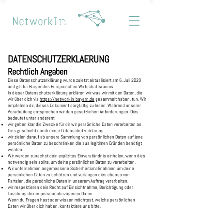
Network
In
DATENSCHUTZERKLAERUNG
Rechtlich Angaben
Diese Datenschutzerklärung wurde zuletzt aktualisiert am 6. Juli 2020
und gilt für Bürger des Europäischen Wirtschaftsraums.
In dieser Datenschutzerklärung erklären wir was wir mit den Daten, die
wir über dich via
https://networkin-bayern.de
gesammelt haben, tun. Wir
empfehlen dir, dieses Dokument sorgfältig zu lesen. Während unserer
Verarbeitung entsprechen wir den gesetzlichen Anforderungen. Dies
bedeutet unter anderem:
wir geben klar die Zwecke für dir wir persönliche Daten verarbeiten an.
Dies geschieht durch diese Datenschutzerklärung.
wir zielen darauf ab unsere Sammlung von persönlichen Daten auf jene
persönliche Daten zu beschränken die aus legitimen Gründen benötigt
werden.
Wir werden zunächst dein explizites Einverständnis einholen, wenn dies
notwendig sein sollte, um deine persönlichen Daten zu verarbeiten.
Wir unternehmen angemessene Sicherheitsmaßnahmen um deine
persönlichen Daten zu schützen und verlangen dies ebenso von
Parteien, die persönliche Daten in unserem Auftrag verarbeiten.
wir respektieren dein Recht auf Einsichtnahme, Berichtigung oder
Löschung deiner personenbezogenen Daten.
Wenn du Fragen hast oder wissen möchtest, welche persönlichen
Daten wir über dich haben, kontaktiere uns bitte.