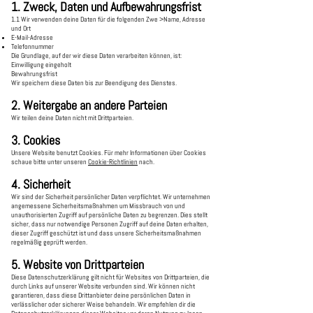
1. Zweck, Daten und Aufbewahrungsfrist
1.1 Wir verwenden deine Daten für die folgenden Zwe >Name, Adresse
und Ort
E-Mail-Adresse
Telefonnummer
Die Grundlage, auf der wir diese Daten verarbeiten können, ist:
Einwilligung eingeholt
Bewahrungsfrist
Wir speichern diese Daten bis zur Beendigung des Dienstes.
2. Weitergabe an andere Parteien
Wir teilen deine Daten nicht mit Drittparteien.
3. Cookies
Unsere Website benutzt Cookies. Für mehr Informationen über Cookies
schaue bitte unter unseren
Cookie-Richtlinien
nach.
4. Sicherheit
Wir sind der Sicherheit persönlicher Daten verpflichtet. Wir unternehmen
angemessene Sicherheitsmaßnahmen um Missbrauch von und
unauthorisierten Zugriff auf persönliche Daten zu begrenzen. Dies stellt
sicher, dass nur notwendige Personen Zugriff auf deine Daten erhalten,
dieser Zugriff geschützt ist und dass unsere Sicherheitsmaßnahmen
regelmäßig geprüft werden.
5. Website von Drittparteien
Diese Datenschutzerklärung gilt nicht für Websites von Drittparteien, die
durch Links auf unserer Website verbunden sind. Wir können nicht
garantieren, dass diese Drittanbieter deine persönlichen Daten in
verlässlicher oder sicherer Weise behandeln. Wir empfehlen dir die