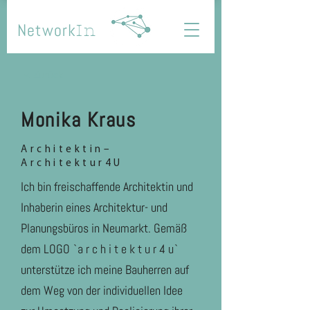
Network
In
< Zurück
Monika Kraus
Architektin–
Architektur4U
Ich bin freischaffende Architektin und
Inhaberin eines Architektur- und
Planungsbüros in Neumarkt. Gemäß
dem LOGO `a r c h i t e k t u r 4 u`
unterstütze ich meine Bauherren auf
dem Weg von der individuellen Idee