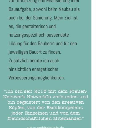
zur Umsetzung und Realisierung ihrer
Bauaufgabe, sowohl beim Neubau als
auch bei der Sanierung. Mein Ziel ist
es, die gestalterisch und
nutzungsspezifisch passendste
Lösung für den Bauherrn und für den
jeweiligen Bauort zu finden.
Zusätzlich berate ich auch
hinsichtlich energetischer
Verbesserungsmöglichkeiten.
"Ich bin seit 2016 mit dem Frauen-
Netzwerk NetworkIn verbunden und
bin begeistert von den kreativen
Köpfen, von der Fachkompetenz
jeder Einzelnen und von dem
freundschaftlichen Miteinander."
www.architektur4u.de