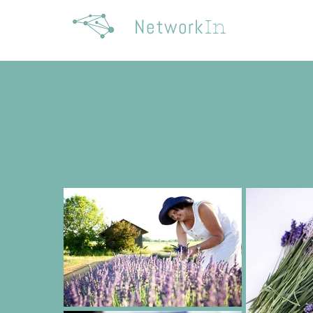
Network
In