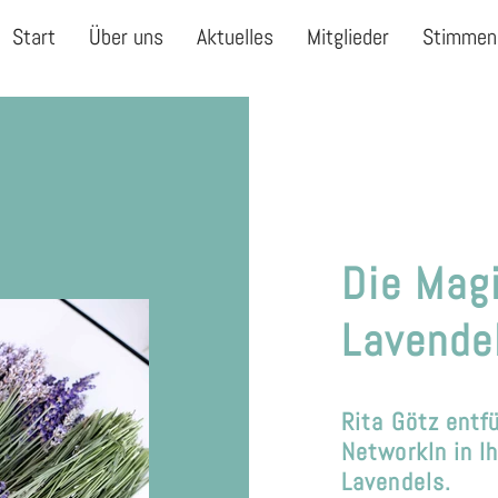
Start
Über uns
Aktuelles
Mitglieder
Stimmen
Die Mag
Lavende
Rita Götz entf
NetworkIn in I
Lavendels.